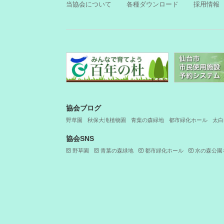
当協会について
各種ダウンロード
採用情報
協会ブログ
野草園
秋保大滝植物園
青葉の森緑地
都市緑化ホール
太白
協会SNS
野草園
青葉の森緑地
都市緑化ホール
水の森公園