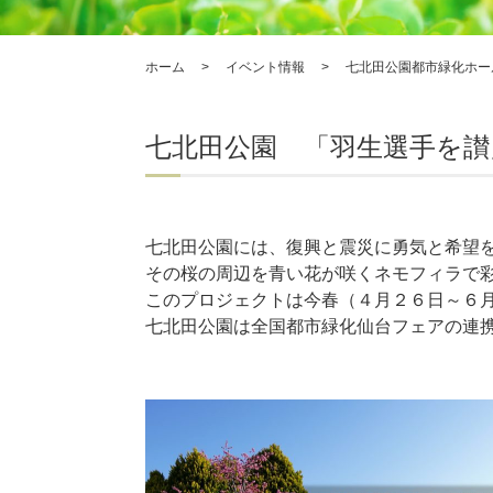
ホーム
>
イベント情報
>
七北田公園都市緑化ホー
七北田公園 「羽生選手を讃
七北田公園には、復興と震災に勇気と希望
その桜の周辺を青い花が咲くネモフィラで
このプロジェクトは今春（４月２６日～６
七北田公園は全国都市緑化仙台フェアの連