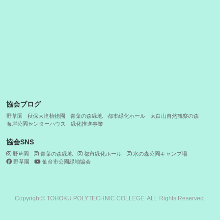
花とみどりの事業
花と緑の相談
緑に親しむ施設
スポーツ施設
収益事業
やすらぎの施設
当協会について
各種ダウンロード
採用情報
施設マップ
サイトマップ
プライバシーポリシー
協会ブログ
野草園
秋保大滝植物園
青葉の森緑地
都市緑化ホール
太白山自然観察の森
海岸公園センターハウス
緑化推進事業
協会SNS
野草園
青葉の森緑地
都市緑化ホール
水の森公園キャンプ場
野草園
仙台市公園緑地協会
Copyright© TOHOKU POLYTECHNIC COLLEGE. ALL Rights Reserved.