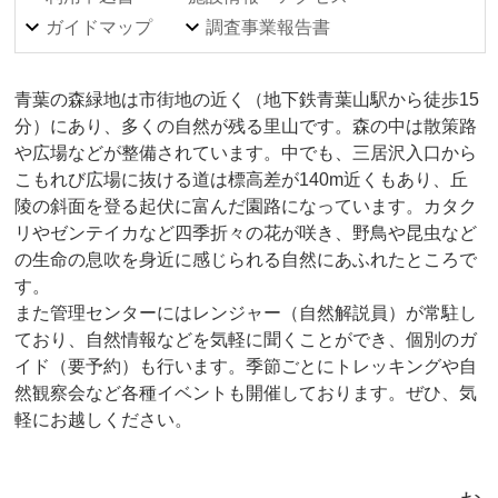
ガイドマップ
調査事業報告書
青葉の森緑地は市街地の近く（地下鉄青葉山駅から徒歩15
分）にあり、多くの自然が残る里山です。森の中は散策路
や広場などが整備されています。中でも、三居沢入口から
こもれび広場に抜ける道は標高差が140m近くもあり、丘
陵の斜面を登る起伏に富んだ園路になっています。カタク
リやゼンテイカなど四季折々の花が咲き、野鳥や昆虫など
の生命の息吹を身近に感じられる自然にあふれたところで
す。
また管理センターにはレンジャー（自然解説員）が常駐し
ており、自然情報などを気軽に聞くことができ、個別のガ
イド（要予約）も行います。季節ごとにトレッキングや自
然観察会など各種イベントも開催しております。ぜひ、気
軽にお越しください。