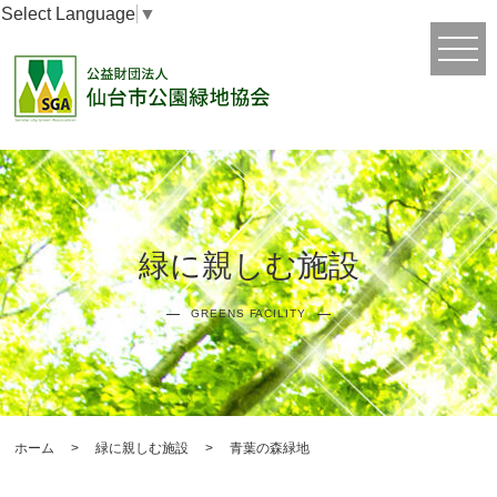
Select Language
▼
緑に親しむ施設
GREENS FACILITY
ホーム
>
緑に親しむ施設
>
青葉の森緑地