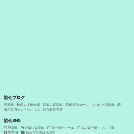
花とみどりの事業
花と緑の相談
緑に親しむ施設
スポーツ施設
収益事業
やすらぎの施設
当協会について
各種ダウンロード
採用情報
施設マップ
サイトマップ
プライバシーポリシー
協会ブログ
野草園
秋保大滝植物園
青葉の森緑地
都市緑化ホール
太白山自然観察の森
海岸公園センターハウス
緑化推進事業
協会SNS
野草園
青葉の森緑地
都市緑化ホール
水の森公園キャンプ場
野草園
仙台市公園緑地協会