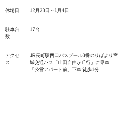
休場日
12月28日～1月4日
駐車台
17台
数
アクセ
JR長町駅西口バスプール3番のりばより宮
ス
城交通バス「山田自由が丘行」に乗車
「公営アパート前」下車 徒歩1分