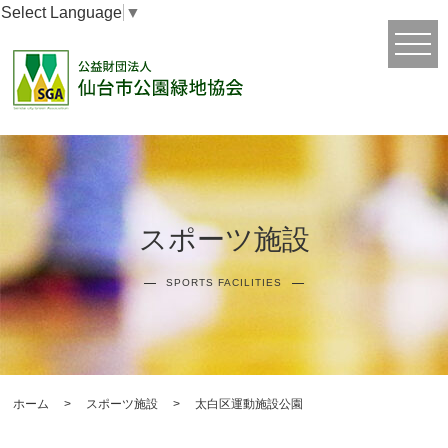
Select Language
▼
スポーツ施設
SPORTS FACILITIES
ホーム
>
スポーツ施設
>
太白区運動施設公園