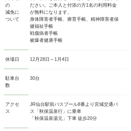
の
ださい。ご本人と付添の方1名の利用料金
減免に
が無料になります。
ついて
身体障害者手帳、療育手帳、精神障害者保
健福祉手帳
戦傷病者手帳
被爆者健康手帳
休場日
12月28日～1月4日
駐車台
30台
数
アクセ
JR仙台駅前バスプール8番より宮城交通バ
ス
ス「秋保温泉行」に乗車
「秋保温泉湯元」下車 徒歩20分