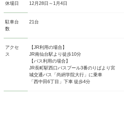
休場日
12月28日～1月4日
駐車台
21台
数
アクセ
【JR利用の場合】
ス
JR南仙台駅より徒歩10分
【バス利用の場合】
JR長町駅西口バスプール3番のりばより宮
城交通バス「尚絅学院大行」に乗車
「西中田6丁目」下車 徒歩4分