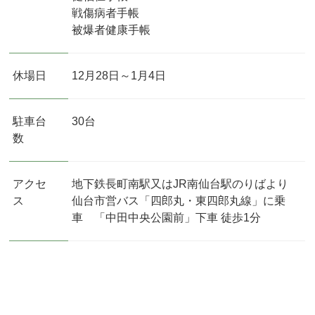
戦傷病者手帳
被爆者健康手帳
休場日
12月28日～1月4日
駐車台
30台
数
アクセ
地下鉄長町南駅又はJR南仙台駅のりばより
ス
仙台市営バス「四郎丸・東四郎丸線」に乗
車 「中田中央公園前」下車 徒歩1分