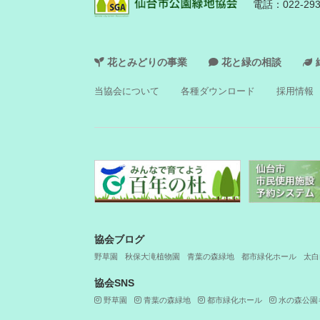
電話：
022-29
花とみどりの事業
花と緑の相談
当協会について
各種ダウンロード
採用情報
協会ブログ
野草園
秋保大滝植物園
青葉の森緑地
都市緑化ホール
太白
協会SNS
野草園
青葉の森緑地
都市緑化ホール
水の森公園