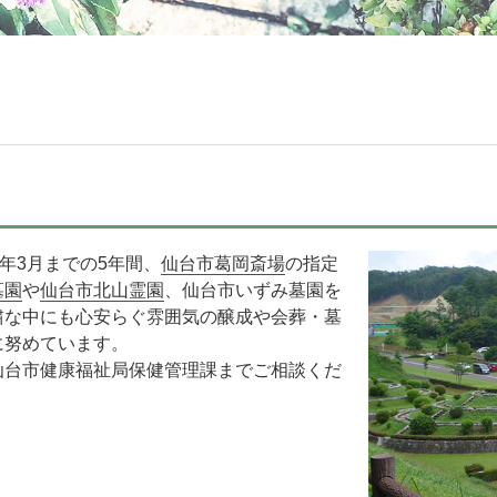
年3月までの5年間、
仙台市葛岡斎場
の指定
墓園
や
仙台市北山霊園
、仙台市いずみ墓園を
粛な中にも心安らぐ雰囲気の醸成や会葬・墓
に努めています。
仙台市健康福祉局保健管理課までご相談くだ