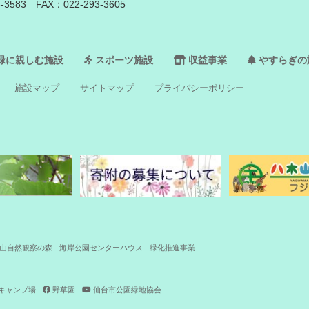
3-3583
FAX：022-293-3605
緑に親しむ施設
スポーツ施設
収益事業
やすらぎの
施設マップ
サイトマップ
プライバシーポリシー
山自然観察の森
海岸公園センターハウス
緑化推進事業
キャンプ場
野草園
仙台市公園緑地協会