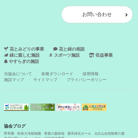
お問い合わせ
花とみどりの事業
花と緑の相談
緑に親しむ施設
スポーツ施設
収益事業
やすらぎの施設
当協会について
各種ダウンロード
採用情報
施設マップ
サイトマップ
プライバシーポリシー
協会ブログ
野草園
秋保大滝植物園
青葉の森緑地
都市緑化ホール
太白山自然観察の森