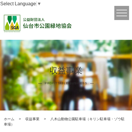
Select Language
▼
収益事業
PROFITTABLE BUSINESS
ホーム
>
収益事業
>
八木山動物公園駐車場（キリン駐車場・ゾウ駐
車場）