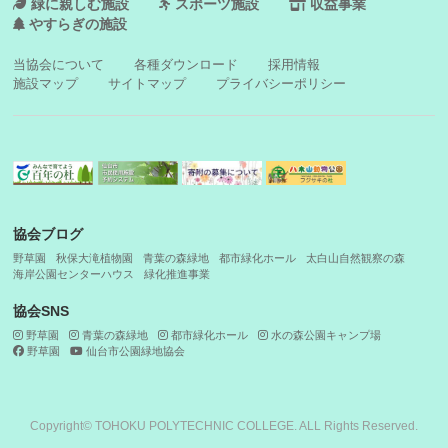
緑に親しむ施設
スポーツ施設
収益事業
やすらぎの施設
当協会について
各種ダウンロード
採用情報
施設マップ
サイトマップ
プライバシーポリシー
協会ブログ
野草園
秋保大滝植物園
青葉の森緑地
都市緑化ホール
太白山自然観察の森
海岸公園センターハウス
緑化推進事業
協会SNS
野草園
青葉の森緑地
都市緑化ホール
水の森公園キャンプ場
野草園
仙台市公園緑地協会
Copyright© TOHOKU POLYTECHNIC COLLEGE. ALL Rights Reserved.